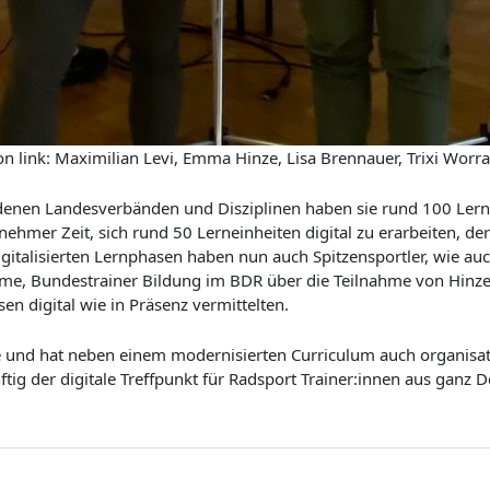
n link: Maximilian Levi, Emma Hinze, Lisa Brennauer, Trixi Worr
nen Landesverbänden und Disziplinen haben sie rund 100 Lernei
lnehmer Zeit, sich rund 50 Lerneinheiten digital zu erarbeiten, 
igitalisierten Lernphasen haben nun auch Spitzensportler, wie auc
öhme, Bundestrainer Bildung im BDR über die Teilnahme von Hin
n digital wie in Präsenz vermittelten.
e und hat neben einem modernisierten Curriculum auch organi
nftig der digitale Treffpunkt für Radsport Trainer:innen aus ganz