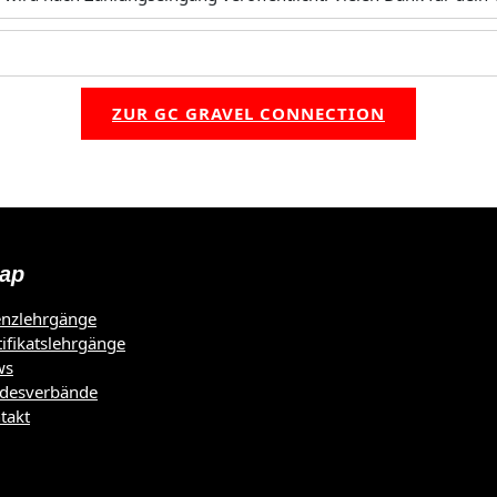
ZUR GC GRAVEL CONNECTION
ap
enzlehrgänge
tifikatslehrgänge
ws
desverbände
takt