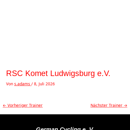
Zum
Inhalt
springen
MAI
MEN
RSC Komet Ludwigsburg e.V.
Von
s.adams
/
8, Juli 2026
Beitragsnavigation
←
Vorheriger Trainer
Nächster Trainer
→
German Cycling e. V.