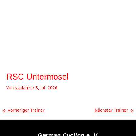
Zum
Inhalt
springen
MAI
MEN
RSC Untermosel
Von
s.adams
/
8, Juli 2026
Beitragsnavigation
←
Vorheriger Trainer
Nächster Trainer
→
German Cycling e. V.