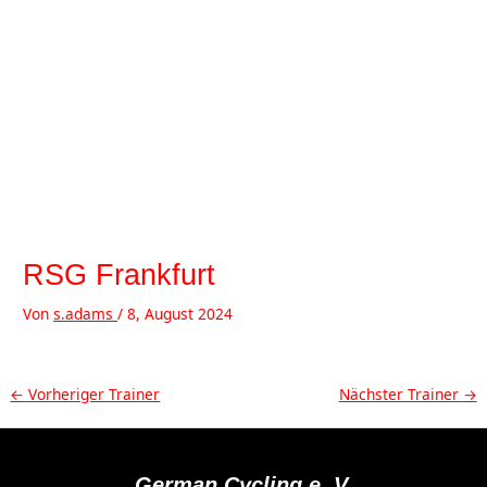
Zum
Inhalt
springen
MAI
MEN
RSG Frankfurt
Von
s.adams
/
8, August 2024
Beitragsnavigation
←
Vorheriger Trainer
Nächster Trainer
→
German Cycling e. V.