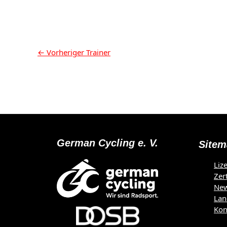
Beitragsnavigation
←
Vorheriger Trainer
German Cycling e. V.
Sitem
Liz
Zer
Ne
Lan
Kon