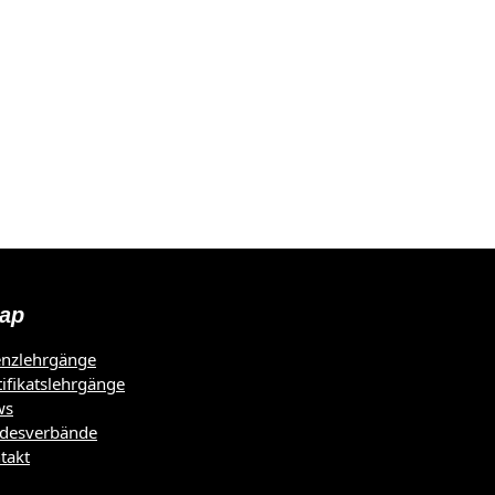
ap
enzlehrgänge
tifikatslehrgänge
ws
desverbände
takt