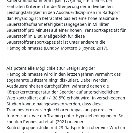
Sauerstoffaufnahmefähigkeit (VO
max) stellt eines der
2
zentralen Kriterien für die Steigerung der individuellen
Leistungsfähigkeit in den Ausdauerdisziplinen im Radsport
dar. Physiologisch betrachtet basiert eine hohe maximale
Sauerstoffaufnahmefähigkeit (angegeben in Milliliter
Sauerstoff pro Minute) auf einer hohen Transportkapazität für
Sauerstoff im Blut. Maßgeblich für diese
Sauerstofftransportkapazität ist unter anderem die
Hämoglobinmasse (Lundby, Montero & Joyner, 2017).
Als potenzielle Möglichkeit zur Steigerung der
Hämoglobinmasse wird in den letzten Jahren vermehrt das
sogenannte „Hitzetraining“ diskutiert. Dabei werden
Ausdauereinheiten durchgeführt, während denen die
Körperkerntemperatur der Sportler auf unterschiedlichem
Weg kontrolliert auf +/- 38,5°C erhöht wird. In verschiedenen
Studien konnte nachgewiesen werden, dass diese
Trainingsform zu vergleichbaren Anpassungsprozessen
führen kann, wie ein Training unter Hypoxiebedingungen. So
konnten Rønnestad et al. (2021) in einer
Kontrollgruppenstudie mit 23 Radsportlern über vier Wochen