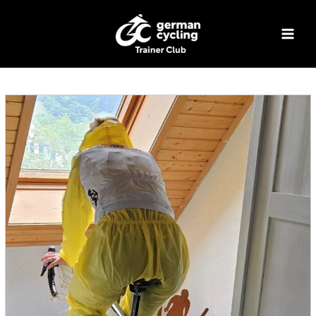
Zum
Inhalt
springen
MAI
MEN